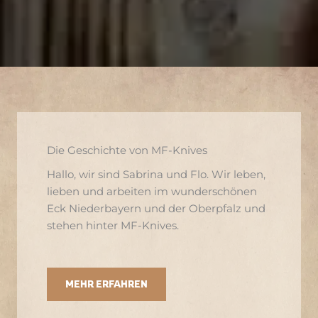
Die Geschichte von MF-Knives
Hallo, wir sind Sabrina und Flo. Wir leben,
lieben und arbeiten im wunderschönen
Eck Niederbayern und der Oberpfalz und
stehen hinter MF-Knives.
MEHR ERFAHREN